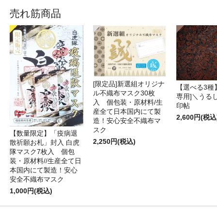
売れ筋商品
[限定品]新選組オリジナ
【選べる3種】
ル不織布マスク30枚
専用]＼うる
入 個包装・原材料/生
印帖
産全て日本国内にて製
2,600円(税込
造！安心安全不織布マ
スク
【数量限定】「疫病退
2,250円(税込)
散祈願お札」封入 白虎
隊マスク7枚入 個包
装・原材料//生産全て日
本国内にて製造！安心
安全不織布マスク
1,000円(税込)